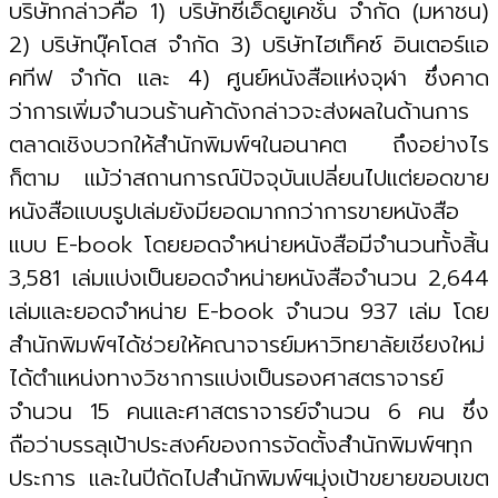
บริษัทกล่าวคือ 1) บริษัทซีเอ็ดยูเคชั่น จำกัด (มหาชน)
2) บริษัทบุ๊คโดส จำกัด 3) บริษัทไฮเท็คซ์ อินเตอร์แอ
คทีฟ จำกัด และ 4) ศูนย์หนังสือแห่งจุฬา ซึ่งคาด
ว่าการเพิ่มจำนวนร้านค้าดังกล่าวจะส่งผลในด้านการ
ตลาดเชิงบวกให้สำนักพิมพ์ฯในอนาคต ถึงอย่างไร
ก็ตาม แม้ว่าสถานการณ์ปัจจุบันเปลี่ยนไปแต่ยอดขาย
หนังสือแบบรูปเล่มยังมียอดมากกว่าการขายหนังสือ
แบบ E-book โดยยอดจำหน่ายหนังสือมีจำนวนทั้งสิ้น
3,581 เล่มแบ่งเป็นยอดจำหน่ายหนังสือจำนวน 2,644
เล่มและยอดจำหน่าย E-book จำนวน 937 เล่ม โดย
สำนักพิมพ์ฯได้ช่วยให้คณาจารย์มหาวิทยาลัยเชียงใหม่
ได้ตำแหน่งทางวิชาการแบ่งเป็นรองศาสตราจารย์
จำนวน 15 คนและศาสตราจารย์จำนวน 6 คน ซึ่ง
ถือว่าบรรลุเป้าประสงค์ของการจัดตั้งสำนักพิมพ์ฯทุก
ประการ และในปีถัดไปสำนักพิมพ์ฯมุ่งเป้าขยายขอบเขต