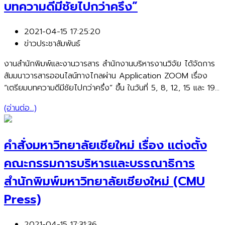
บทความดีมีชัยไปกว่าครึ่ง”
2021-04-15 17:25:20
ข่าวประชาสัมพันธ์
งานสำนักพิมพ์และงานวารสาร สำนักงานบริหารงานวิจัย ได้จัดการ
สัมมนาวารสารออนไลน์ทางไกลผ่าน Application ZOOM เรื่อง
“เตรียมบทความดีมีชัยไปกว่าครึ่ง” ขึ้น ในวันที่ 5, 8, 12, 15 และ 19
มิถุนายน 2563 ณ อุทยานวิทยาศาสตร์ภาคเหนือ (จังหวัดเชียงใหม่)
(อ่านต่อ...)
โดยได้รับเกียรติจาก รองศาสตราจารย์ นายสัตวแพทย์ ดร.กรกฎ
งานวงศ์พาณิชย์ สังกัดคณะสัตวแพทยศาสตร์ รองศาสตราจารย์
นายแพทย์ ดร.เกริกวิชช์ ศิลปวิทยาทร สังกัดคณะแพทยศาสตร์ และ
คำสั่งมหาวิทยาลัยเชียใหม่ เรื่อง แต่งตั้ง
รองศาสตราจารย์ ดร.วสุ ปฐมอารีย์ สังกัดคณะวิทยาศาสตร์ เป็น
คณะกรรมการบริหารและบรรณาธิการ
วิทยากรบรรยายในการสัมมนาดังกล่าว
สำนักพิมพ์มหาวิทยาลัยเชียงใหม่ (CMU
Press)
2021-04-15 17:31:36