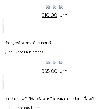
310.00
บาท
ตำราสูตรไวยากรณ์ภาษาฮินดี
ผู้แต่ง : ผศ.ดร.ปัทมา สว่างศรี
365.00
บาท
การถ่ายภาพรังสีช่องท้อง: หลักการและการแปลผลเบื้องต้น
ผู้แต่ง : ผศ.ดร.กฤช ใจคุ้มเก่า