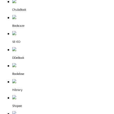
ChulaBook
Bookcaze
SE-ED
DDeBook
Bookdose
Hibrary
Shopee