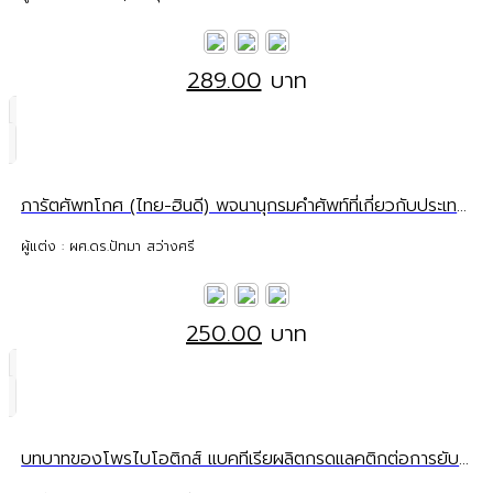
289.00
บาท
ภารัตศัพทโกศ (ไทย-ฮินดี) พจนานุกรมคำศัพท์ที่เกี่ยวกับประเทศอินเดีย
ผู้แต่ง : ผศ.ดร.ปัทมา สว่างศรี
250.00
บาท
บทบาทของโพรไบโอติกส์ แบคทีเรียผลิตกรดแลคติกต่อการยับยั้งเชื้อก่อโรคในระบบทางเดินอาหารและทางเดินปัสสาวะ