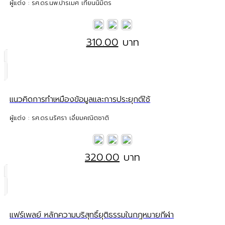
ผู้แต่ง : รศ.ดร.นพ.ปารเมศ เทียนนิมิตร
310.00
บาท
แนวคิดการทำเหมืองข้อมูลและการประยุกต์ใช้
ผู้แต่ง : รศ.ดร.นริศรา เอี่ยมคณิตชาติ
320.00
บาท
แฟร์เพลย์ หลักความบริสุทธิ์ยุติธรรมในกฎหมายกีฬา