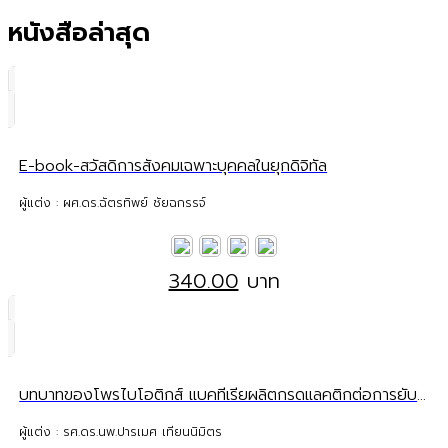
หนังสือล่าสุด
E-book-สวัสดิการสังคมเฉพาะบุคคลในยุกดิจิทัล
ผู้แต่ง : ผศ.ดร.ฉัตรทิพย์ ชัยฉกรรจ์
340.00
บาท
บทบาทของโพรไบโอติกส์ แบคทีเรียผลิตกรดแลคติกต่อการยับยั้งเชื้อก่อโรคในระบบทางเดินอาหารและทางเดินปัสสาวะ
ผู้แต่ง : รศ.ดร.นพ.ปารเมศ เทียนนิมิตร