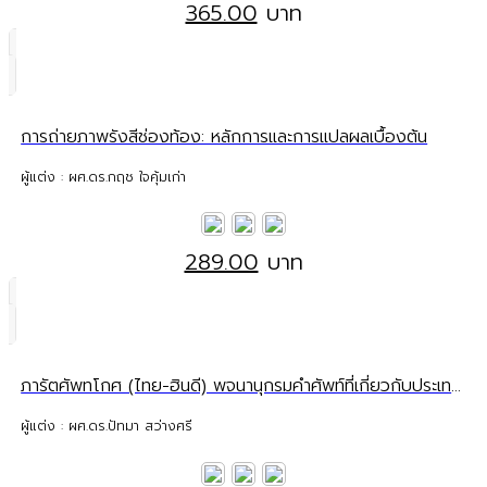
365.00
บาท
การถ่ายภาพรังสีช่องท้อง: หลักการและการแปลผลเบื้องต้น
ผู้แต่ง : ผศ.ดร.กฤช ใจคุ้มเก่า
289.00
บาท
ภารัตศัพทโกศ (ไทย-ฮินดี) พจนานุกรมคำศัพท์ที่เกี่ยวกับประเทศอินเดีย
ผู้แต่ง : ผศ.ดร.ปัทมา สว่างศรี