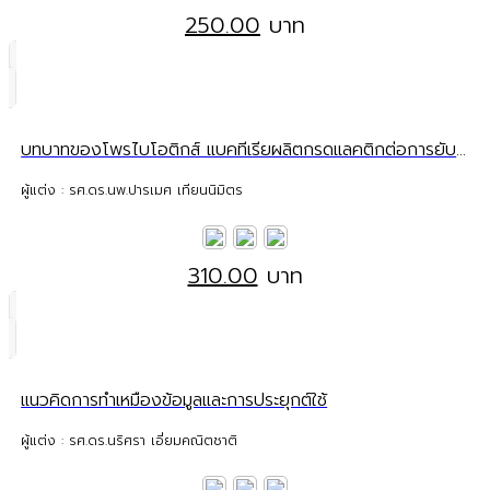
250.00
บาท
บทบาทของโพรไบโอติกส์ แบคทีเรียผลิตกรดแลคติกต่อการยับยั้งเชื้อก่อโรคในระบบทางเดินอาหารและทางเดินปัสสาวะ
ผู้แต่ง : รศ.ดร.นพ.ปารเมศ เทียนนิมิตร
310.00
บาท
แนวคิดการทำเหมืองข้อมูลและการประยุกต์ใช้
ผู้แต่ง : รศ.ดร.นริศรา เอี่ยมคณิตชาติ