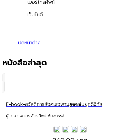
เบอร์โทรศัพท์ :
เว็บไซต์ :
ปิดหน้าต่าง
หนังสือล่าสุด
E-book-สวัสดิการสังคมเฉพาะบุคคลในยุกดิจิทัล
ผู้แต่ง : ผศ.ดร.ฉัตรทิพย์ ชัยฉกรรจ์