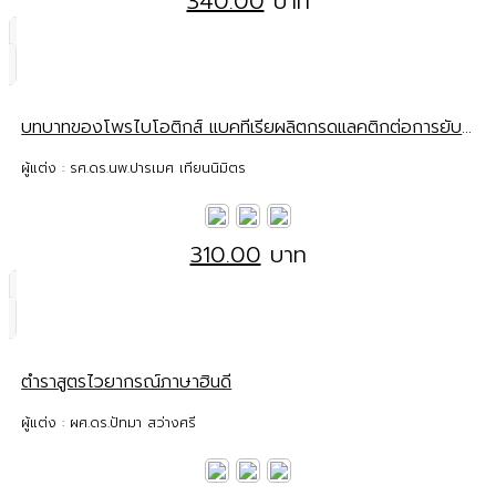
340.00
บาท
บทบาทของโพรไบโอติกส์ แบคทีเรียผลิตกรดแลคติกต่อการยับยั้งเชื้อก่อโรคในระบบทางเดินอาหารและทางเดินปัสสาวะ
ผู้แต่ง : รศ.ดร.นพ.ปารเมศ เทียนนิมิตร
310.00
บาท
ตำราสูตรไวยากรณ์ภาษาฮินดี
ผู้แต่ง : ผศ.ดร.ปัทมา สว่างศรี