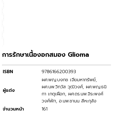
การรักษาเนื้องอกสมอง Glioma
ISBN
9786166200393
ผศ.พญ.บงกช เจียมหาทรัพย์,
ผศ.นพ.วิทวัส วุฒิวงศ์, ผศ.พญ.ธนิ
ผู้แต่ง
กา เกตุเผือก, ผศ.ดร.นพ.จิระพงศ์
วงศ์ฟัก, อ.นพ.ชานน สีหะกุลัง
จำนวนหน้า
161