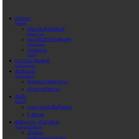
หน้าแรก
(Home)
เกี่ยวกับสำนักพิมพ์
(About Us)
แนวปฏิบัติสำนักพิมพ์ฯ
(Discipline)
บุคคลากร
(Staff)
ข่าวประชาสัมพันธ์
(Information)
ส่งต้นฉบับ
(Submission)
ขั้นตอนการพิจารณา
ช่องทางจำหน่าย
สั่งซื้อ
(Order)
รายการหนังสือทั้งหมด
E-Book
ผู้เขียน/บก สำนักพิมพ์
(Authors/Editors)
นักเขียน
รายชื่อคนที่เคยเป็นนักเขียน