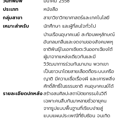
วันที่พิมพ์
มีนาคม 2558
ประเภท
หนังสือ
กลุ่มสาขา
สาขาวิชาวิทยาศาสตร์และเทคโนโลยี
เหมาะสำหรับ
นักศึกษา และผู้ที่สนใจทั่วไป
บ้านเรือนอุษาคเนย์ สะท้อนพหุลักษณ์
อันกลมกลืนและงดงามของสังคมพหุ
ชาติพันธุ์ในเอกเชียตะวันออกเฉียงใต้
ผู้มาจากแหล่งเดียวกันและมี
วิวัฒนาการร่วมกันมานาน พวกเขา
เป็นชาวนาโดยสายเลือดถือระบบเครือ
ญาติ มีความเชื่อเรื่องผี และเคารพสิ่ง
ศักดิ์สิทธิ์ในธรรมชาติ คนอุษาคเนย์ได้
รายละเอียดปกหลัง
สร้างสมศิลปะสถาปัตยกรรมในวิถี
เฉพาะคนสืบกันมาหลายชั่วอายุคน
จากรูปแบบพื้นฐานที่เรียบง่ายสู่
แบบแผนประเพณีที่ซับซ้อน จนเกิด