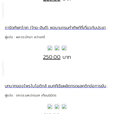
ภารัตศัพทโกศ (ไทย-ฮินดี) พจนานุกรมคำศัพท์ที่เกี่ยวกับประเทศอินเดีย
ผู้แต่ง : ผศ.ดร.ปัทมา สว่างศรี
250.00
บาท
บทบาทของโพรไบโอติกส์ แบคทีเรียผลิตกรดแลคติกต่อการยับยั้งเชื้อก่อโรคในระบบทางเดินอาหารและทางเดินปัสสาวะ
ผู้แต่ง : รศ.ดร.นพ.ปารเมศ เทียนนิมิตร