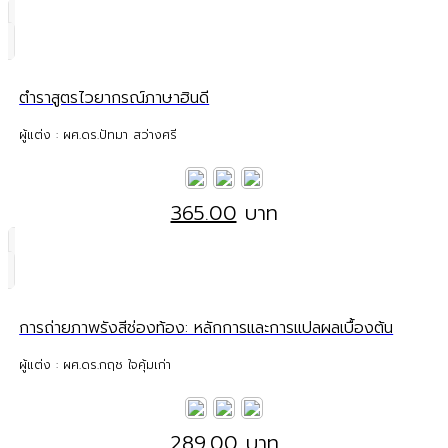
ตำราสูตรไวยากรณ์ภาษาฮินดี
ผู้แต่ง : ผศ.ดร.ปัทมา สว่างศรี
365.00
บาท
การถ่ายภาพรังสีช่องท้อง: หลักการและการแปลผลเบื้องต้น
ผู้แต่ง : ผศ.ดร.กฤช ใจคุ้มเก่า
289.00
บาท