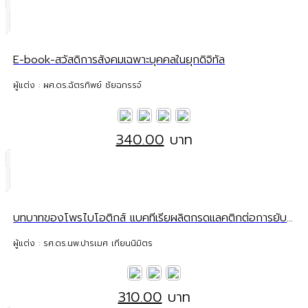
E-book-สวัสดิการสังคมเฉพาะบุคคลในยุกดิจิทัล
ผู้แต่ง : ผศ.ดร.ฉัตรทิพย์ ชัยฉกรรจ์
340.00
บาท
บทบาทของโพรไบโอติกส์ แบคทีเรียผลิตกรดแลคติกต่อการยับยั้งเชื้อก่อโรคในระบบทางเดินอาหารและทางเดินปัสสาวะ
ผู้แต่ง : รศ.ดร.นพ.ปารเมศ เทียนนิมิตร
310.00
บาท