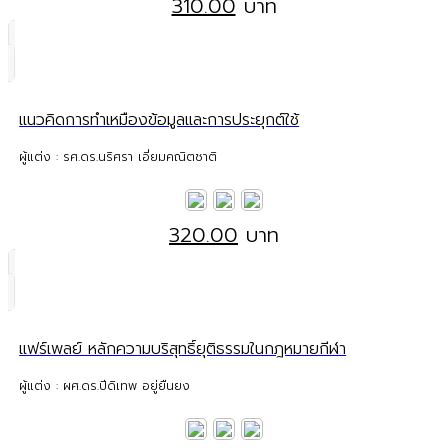
310.00
บาท
แนวคิดการทำเหมืองข้อมูลและการประยุกต์ใช้
ผู้แต่ง : รศ.ดร.นริศรา เอี่ยมคณิตชาติ
320.00
บาท
แฟร์เพลย์ หลักความบริสุทธิ์ยุติธรรมในกฎหมายกีฬา
ผู้แต่ง : ผศ.ดร.ปีดิเทพ อยู่ยืนยง