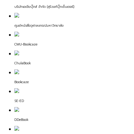
บริษัทเอเชียบุ๊คส์ จำกัด (สุริวงศ์บุ๊คเซ็นเตอร์)
ศูนย์หนังสือจุฬาลงกรณ์มหาวิทยาลัย
CMU-Bookcaze
ChulaBook
Bookcaze
SE-ED
DDeBook